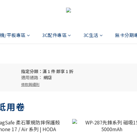
機/平板專區
3C配件專區
3C生活
無卡分期
指定分類：滿 1 件 即享 1 折
適用通路：
網店
條款與細則
折抵用卷