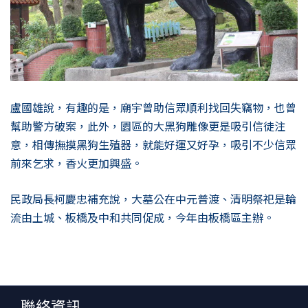
盧國雄說，有趣的是，廟宇曾助信眾順利找回失竊物，也曾
幫助警方破案，此外，園區的大黑狗雕像更是吸引信徒注
意，相傳撫摸黑狗生殖器，就能好運又好孕，吸引不少信眾
前來乞求，香火更加興盛。
民政局長柯慶忠補充說，大墓公在中元普渡、清明祭祀是輪
流由土城、板橋及中和共同促成，今年由板橋區主辦。
聯絡資訊