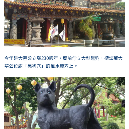
今年是大墓公立塚230週年，廟前佇立大型黑狗，標誌著大
墓公位處「黑狗穴」的風水寶穴上。