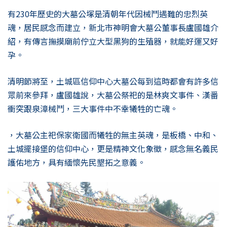
有230年歷史的大墓公塚是清朝年代因械鬥遇難的忠烈英
魂，居民感念而建立，新北市神明會大墓公董事長盧國雄介
紹，有傳言撫摸廟前佇立大型黑狗的生殖器，就能好運又好
孕。
清明節將至，土城區信仰中心大墓公每到這時都會有許多信
眾前來參拜，盧國雄說，大墓公祭祀的是林爽文事件、漢番
衝突跟泉漳械鬥，三大事件中不幸犧牲的亡魂。
，大墓公主祀保家衛國而犧牲的無主英魂，是板橋、中和、
土城擺接堡的信仰中心，更是精神文化象徵，感念無名義民
護佑地方，具有緬懷先民墾拓之意義。