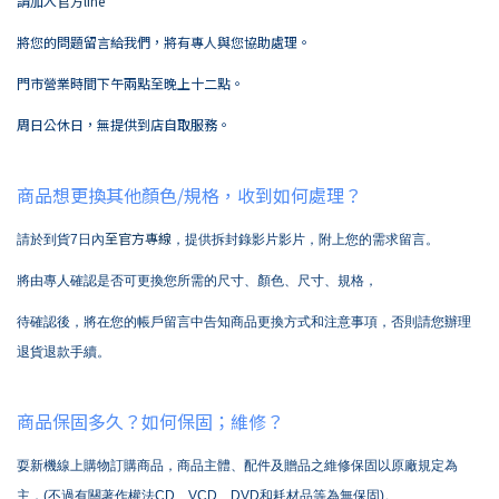
請加入
官方line
將您的問題留言給我們，將有專人與您協助處理。
門市營業時間下午兩點至晚上十二點。
周日公休日，無提供到店自取服務。
商品想更換其他顏色/規格，收到如何處理？
至官方專線
請於到貨7日內
，提供拆封錄影片影片，附上您的需求留言。
將由專人確認是否可更換您所需的尺寸、顏色、尺寸、規格，
待確認後，將在您的帳戶留言中告知商品更換方式和注意事項，否則請您辦理
退貨退款手續。
商品保固多久？如何保固；維修？
耍新機線上購物訂購商品，商品主體、配件及贈品之維修保固以原廠規定為
主，(不過有關著作權法CD、VCD、DVD和耗材品等為無保固)。