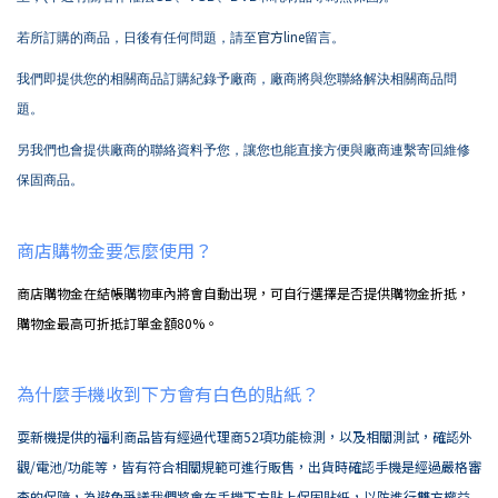
官方line
若所訂購的商品，日後有任何問題，請至
留言。
我們即提供您的相關商品訂購紀錄予廠商，廠商將與您聯絡解決相關商品問
題。
另我們也會提供廠商的聯絡資料予您，讓您也能直接方便與廠商連繫寄回維修
保固商品。
商店購物金要怎麼使用？
商店購物金在結帳購物車內將會自動出現，可自行選擇是否提供購物金折抵，
購物金最高可折抵訂單金額80%。
為什麼手機收到下方會有白色的貼紙？
耍新機提供的福利商品皆有經過代理商52項功能檢測，以及相關測試，確認外
觀/電池/功能等，皆有符合相關規範可進行販售，出貨時確認手機是經過嚴格審
查的保障，為避免爭議我們將會在手機下方貼上保固貼紙，以防進行雙方權益