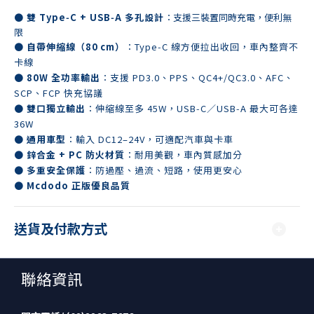
● 雙 Type‑C + USB‑A 多孔設計
：支援三裝置同時充電，便利無
限
● 自帶伸縮線（80 cm）
：Type‑C 線方便拉出收回，車內整齊不
卡線
● 80W 全功率輸出
：支援 PD3.0、PPS、QC4+/QC3.0、AFC、
SCP、FCP 快充協議
● 雙口獨立輸出
：伸縮線至多 45W，USB‑C／USB‑A 最大可各達
36W
● 通用車型
：輸入 DC12–24V，可適配汽車與卡車
● 鋅合金 + PC 防火材質
：耐用美觀，車內質感加分
● 多重安全保護
：防過壓、過流、短路，使用更安心
●
Mcdodo 正版優良品質
送貨及付款方式
聯絡資訊