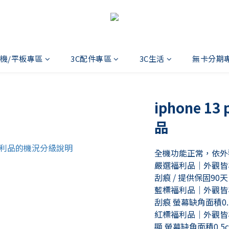
機/平板專區
3C配件專區
3C生活
無卡分期
iphone 13
品
全機功能正常，依外
嚴選福利品｜外觀皆
刮痕 / 提供保固90天
藍標福利品｜外觀皆
刮痕 螢幕缺角面積0.
紅標福利品｜外觀皆
顯 螢幕缺角面積0.5c