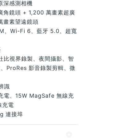
畫素原深感測相機
素廣角鏡頭 + 1,200 萬畫素超廣
0 萬畫素望遠鏡頭
M、Wi-Fi 6、藍牙 5.0、超寬
塵
、杜比視界錄製、夜間攝影、智
式、ProRes 影音錄製剪輯、微
部辨識
電、15W MagSafe 無線充
無線充電
ing 連接埠